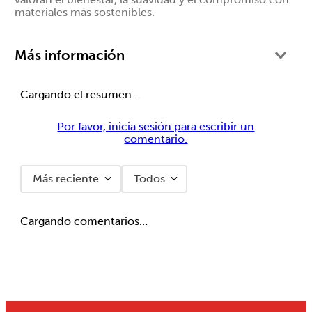
materiales más sostenibles.
Más información
$
$ 17.710,00
Cargando el resumen…
Hanes Boxer Supersoft Cintura
Expuesta 7371HA
Por favor, inicia sesión para escribir un
comentario.
Más reciente
Todos
$
$ 17.710,00
Cargando comentarios…
Hanes Boxer Supersoft Cintura
Expuesta 7371HA