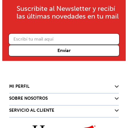
Suscribite al Newsletter y recibí
$
$ 17.710,00
las últimas novedades en tu mail
Hanes Boxer Supersoft Cintura
Expuesta 7371HA
Enviar
$
$ 17.710,00
Hanes Boxer Supersoft Cintura
Expuesta 7371HA
MI PERFIL
SOBRE NOSOTROS
SERVICIO AL CLIENTE
$
$ 17.710,00
Hanes Boxer Supersoft Cintura
Expuesta 7371HA