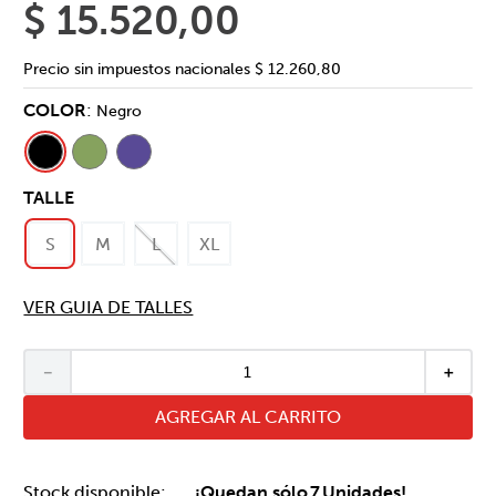
$
15
.
520
,
00
Precio sin impuestos nacionales
$ 12.260,80
COLOR
:
Negro
TALLE
S
M
L
XL
VER GUIA DE TALLES
－
＋
AGREGAR AL CARRITO
¡Quedan sólo
7
Unidades!