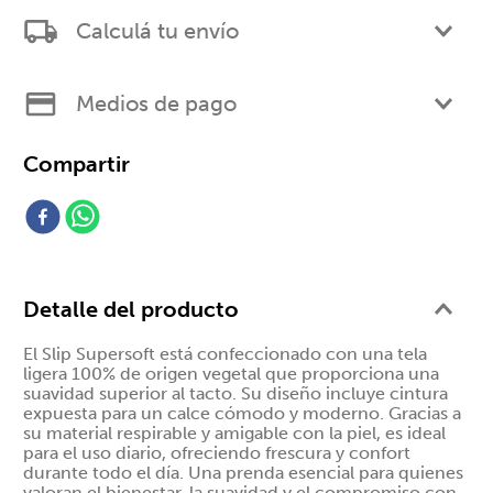
Calculá tu envío
$
$ 17.710,00
Hanes Boxer Supersoft Cintura
Expuesta 7371HA
Medios de pago
$
$ 17.710,00
Hanes Boxer Supersoft Cintura
Expuesta 7371HA
Detalle del producto
El Slip Supersoft está confeccionado con una tela
ligera 100% de origen vegetal que proporciona una
suavidad superior al tacto. Su diseño incluye cintura
expuesta para un calce cómodo y moderno. Gracias a
su material respirable y amigable con la piel, es ideal
$
$ 17.710,00
para el uso diario, ofreciendo frescura y confort
Hanes Boxer Supersoft Cintura
durante todo el día. Una prenda esencial para quienes
Expuesta 7371HA
valoran el bienestar, la suavidad y el compromiso con