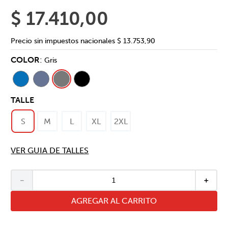
$
17
.
410
,
00
Precio sin impuestos nacionales
$ 13.753,90
COLOR
:
Gris
TALLE
S
M
L
XL
2XL
VER GUIA DE TALLES
－
＋
AGREGAR AL CARRITO