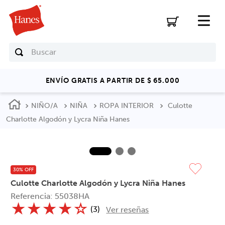
Buscar
ENVÍO GRATIS A PARTIR DE $ 65.000
NIÑO/A
NIÑA
ROPA INTERIOR
Culotte
Charlotte Algodón y Lycra Niña Hanes
30% OFF
Culotte Charlotte Algodón y Lycra Niña Hanes
Referencia
:
55038HA
★
★
★
★
☆
(
3
)
Ver reseñas