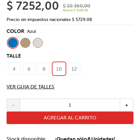
$
7252
,
00
$
10
.
360
,
00
Ahorra
$
3108
,
00
Precio sin impuestos nacionales
$ 5729,08
COLOR
:
Azul
TALLE
4
6
8
10
12
VER GUIA DE TALLES
－
＋
AGREGAR AL CARRITO
¡Quedan sólo
6
Unidades!