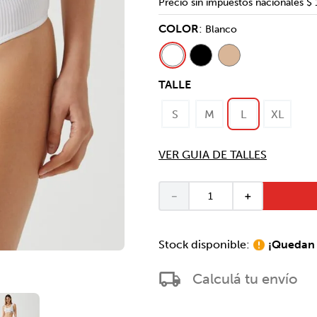
Precio sin impuestos nacionales
$ 
COLOR
:
Blanco
TALLE
S
M
L
XL
VER GUIA DE TALLES
－
＋
¡Quedan 
Calculá tu envío