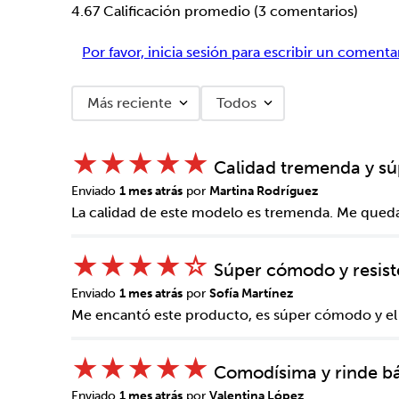
4.67 Calificación promedio
(3 comentarios)
Por favor, inicia sesión para escribir un comenta
Más reciente
Todos
★
★
★
★
★
Calidad tremenda y sú
Enviado
1 mes atrás
por
Martina Rodríguez
La calidad de este modelo es tremenda. Me queda
★
★
★
★
☆
Súper cómodo y resist
Enviado
1 mes atrás
por
Sofía Martínez
Me encantó este producto, es súper cómodo y el di
★
★
★
★
★
Comodísima y rinde b
Enviado
1 mes atrás
por
Valentina López