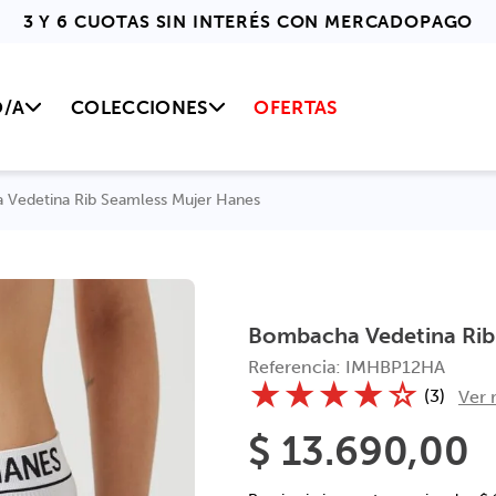
3 Y 6 CUOTAS SIN INTERÉS CON MERCADOPAGO
O/A
COLECCIONES
OFERTAS
Vedetina Rib Seamless Mujer Hanes
Bombacha Vedetina Rib
Referencia
:
IMHBP12HA
★
★
★
★
☆
(
3
)
Ver 
$
13
.
690
,
00