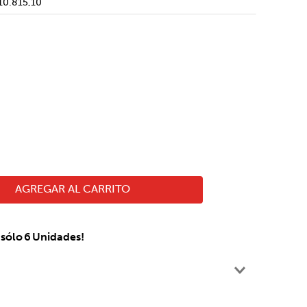
10.815,10
AGREGAR AL CARRITO
sólo
6
Unidades!