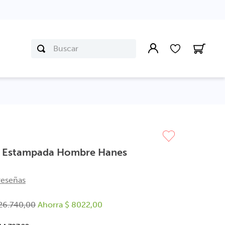
Buscar
y Estampada Hombre Hanes
reseñas
26
.
740
,
00
Ahorra
$
8022
,
00