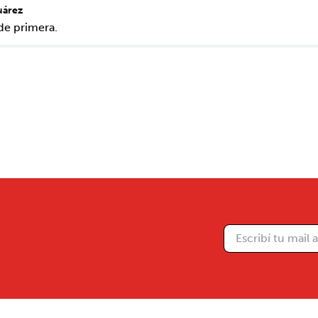
uárez
de primera.