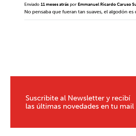
Enviado
11 meses atrás
por
Emmanuel Ricardo Caruso S
No pensaba que fueran tan suaves, el algodón es 
Suscribite al Newsletter y recibí
las últimas novedades en tu mail