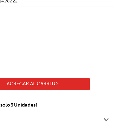
14.787,22
AGREGAR AL CARRITO
sólo
3
Unidades!