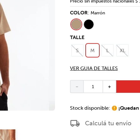
Precio sin impuestos nacionales
$ 
COLOR
:
Marrón
TALLE
S
M
L
XL
VER GUIA DE TALLES
－
＋
¡Quedan 
Calculá tu envío