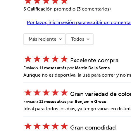
★
★
★
★
★
5 Calificación promedio
(3 comentarios)
Por favor, inicia sesión para escribir un comenta
Más reciente
Todos
★
★
★
★
★
Excelente compra
Enviado
11 meses atrás
por
Martín De la Serna
Aunque no es deportiva, la usé para correr y no 
★
★
★
★
★
Gran variedad de colo
Enviado
11 meses atrás
por
Benjamín Greco
Ideal para todos los días, ya tengo varias en distin
★
★
★
★
★
Gran comodidad