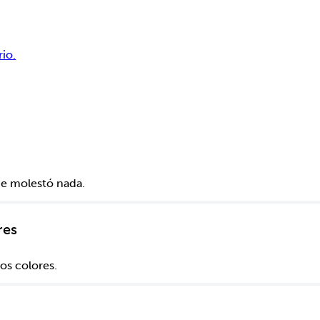
rio.
me molestó nada.
res
tos colores.