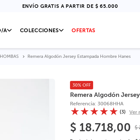
ENVÍO GRATIS A PARTIR DE $ 65.000
O/A
COLECCIONES
OFERTAS
 CHOMBAS
Remera Algodón Jersey Estampada Hombre Hanes
30% OFF
Remera Algodón Jerse
Referencia
:
30068HHA
★
★
★
★
★
(
3
)
Ver 
$
18
.
718
,
00
$