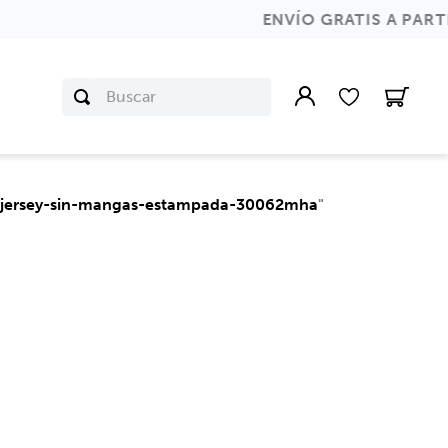
65.000
Buscar
-jersey-sin-mangas-estampada-30062mha
"