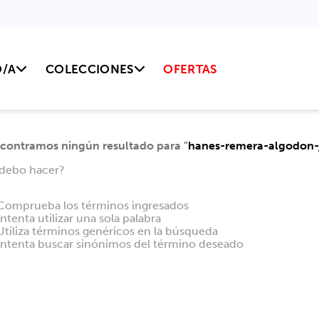
ENVÍO GRATIS A PARTIR DE $ 
O/A
COLECCIONES
OFERTAS
contramos ningún resultado para "
hanes-remera-algodon
debo hacer?
Comprueba los términos ingresados
Intenta utilizar una sola palabra
Utiliza términos genéricos en la búsqueda
Intenta buscar sinónimos del término deseado