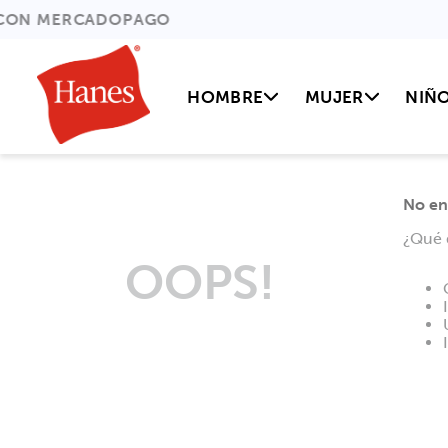
HOMBRE
MUJER
NIÑ
No en
¿Qué 
OOPS!